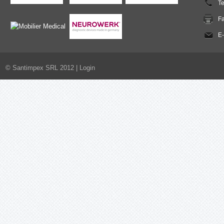
T
F
E-
© Santimpex SRL 2012 |
Login