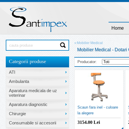
Home
»
Mobilier Medical
Mobilier Medical - Dotari
Categorii produse
Producator:
ATI
Ambulanta
Aparatura medicala de uz
veterinar
Aparatura diagnostic
Scaun fara inel - culoare
la alegere
Chirurgie
3154.00
Lei
Consumabile si accesorii