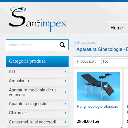
Home
»
Ginecologie
Aparatura Ginecologie - D
Categorii produse
Producator:
ATI
Ambulanta
Aparatura medicala de uz
veterinar
Aparatura diagnostic
Pat ginecologic Standard
Chirurgie
2868.00
Lei
Consumabile si accesorii