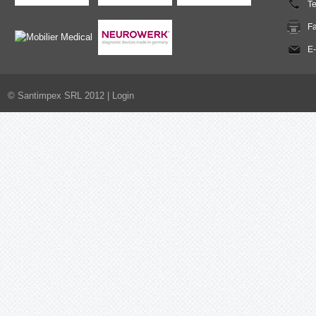
T
F
E-
© Santimpex SRL 2012 |
Login