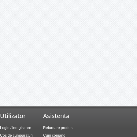
Utilizator
Asistenta
Login / Inregistrare
Returnare produs
Cos de cumparaturi
Cum comand