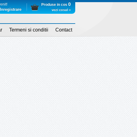
0
enit!
Produse in cos
Inregistrare
vezi cosul >
r
Termeni si conditii
Contact