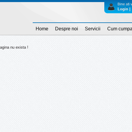
Bine ati v
Login | 
Home
Despre noi
Servicii
Cum cumpa
agina nu exista !