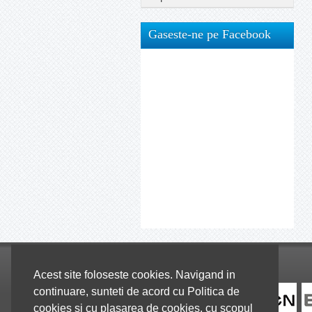
Gaseste-ne pe Facebook
Colaboratori
Acest site foloseste cookies. Navigand in
continuare, sunteti de acord cu Politica de
cookies si cu plasarea de cookies, cu scopul