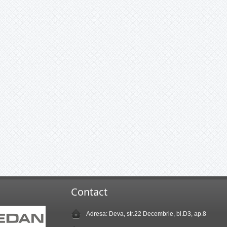
Contact
Adresa: Deva, str.22 Decembrie, bl.D3, ap.8