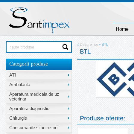
Home
»
Despre noi
»
BTL
BTL
Categorii produse
ATI
Ambulanta
Aparatura medicala de uz
veterinar
Aparatura diagnostic
Produse oferite:
Chirurgie
Consumabile si accesorii