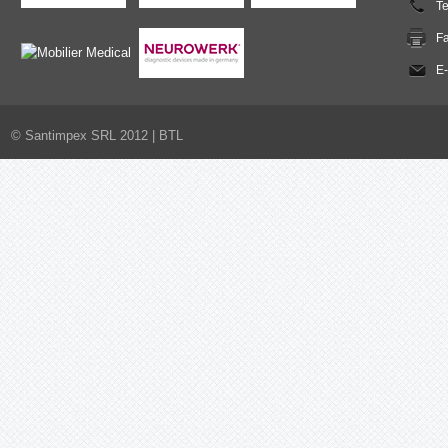
T
F
E-
© Santimpex SRL 2012 |
BTL