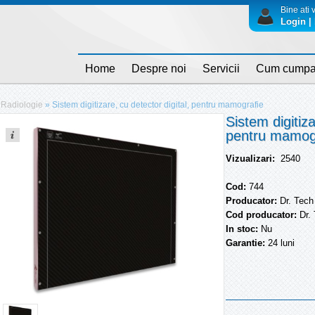
Bine ati v
Login | 
Home
Despre noi
Servicii
Cum cumpa
Radiologie
»
Sistem digitizare, cu detector digital, pentru mamografie
Sistem digitiza
pentru mamog
Vizualizari:
2540
Cod:
744
Producator:
Dr. Tech
Cod producator:
Dr.
In stoc:
Nu
Garantie:
24 luni