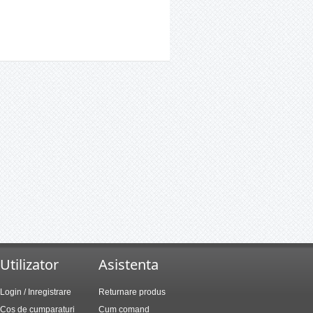
Utilizator
Asistenta
Login / Inregistrare
Returnare produs
Cos de cumparaturi
Cum comand