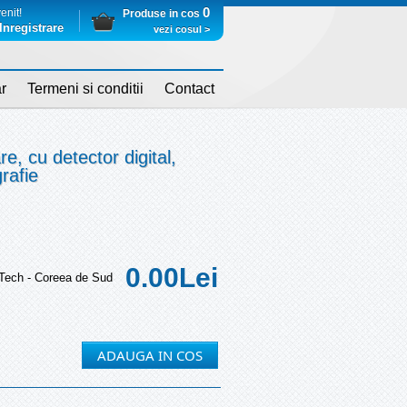
0
enit!
Produse in cos
Inregistrare
vezi cosul >
r
Termeni si conditii
Contact
re, cu detector digital,
rafie
0.00
Lei
 Tech - Coreea de Sud