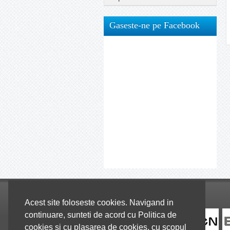
Gaseste-ne pe Facebook
Colaboratori
Acest site foloseste cookies. Navigand in
continuare, sunteti de acord cu Politica de
cookies si cu plasarea de cookies, cu scopul